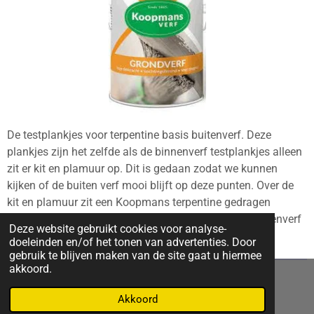
De testplankjes voor terpentine basis buitenverf. Deze
plankjes zijn het zelfde als de binnenverf testplankjes alleen
zit er kit en plamuur op. Dit is gedaan zodat we kunnen
kijken of de buiten verf mooi blijft op deze punten. Over de
kit en plamuur zit een Koopmans terpentine gedragen
grondverf in de kleur 229-donkergrijs. Ook met de buitenverf
Deze website gebruikt cookies voor analyse-
zijn er twee lagen aangebracht in 5 ml per laag.
doeleinden en/of het tonen van advertenties. Door
gebruik te blijven maken van de site gaat u hiermee
akkoord.
© verfvergelijker.nl
Akkoord
Powered by
JouwWeb