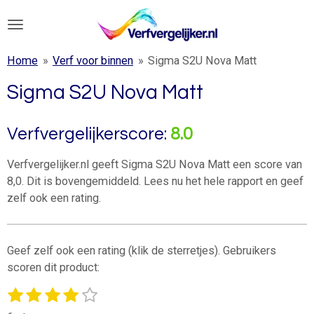
Ga
direct
naar
Home
»
Verf voor binnen
»
Sigma S2U Nova Matt
de
hoofdinhoud
Sigma S2U Nova Matt
Verfvergelijkerscore:
8.0
Verfvergelijker.nl geeft Sigma S2U Nova Matt een score van
8,0. Dit is bovengemiddeld. Lees nu het hele rapport en geef
zelf ook een rating.
Geef zelf ook een rating (klik de sterretjes). Gebruikers
scoren dit product:
1
2
3
4
5
S
R
t
s
s
s
s
s
a